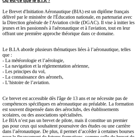
Qu'est-ce que le B.I.A ?
Le Brevet d'Initiation Aéronautique (BIA) est un diplôme français
délivré par le ministère de l'Éducation nationale, en partenariat avec
la Direction générale de l'Aviation civile (DGAC). Il vise à initier les
jeunes et les passionnés à l'aéronautique et à l'aviation, tout en leur
offrant une première approche théorique dans ce domaine.
Le B.I.A aborde plusieurs thématiques liées à l’aéronautique, telles
que :
- La météorologie et l’aérologie,
- La navigation et la réglementation aérienne,
- Les principes du vol,
- La connaissance des aéronefs,
- L’histoire de l’aviation.
Ce brevet est accessible dès l'âge de 13 ans et ne nécessite pas de
compétences spécifiques en aéronautique au préalable. La formation
est souvent dispensée dans des aéroclubs, des établissements
scolaires, ou des associations spécialisées.
Le BIA n’est pas un brevet de pilote, mais il constitue un premier
pas pour ceux qui souhaitent poursuivre des études ou une carrière
dans l’aéronautique. De plus, il permet d’accéder à certaines bourses
pour le financement de futures formations, comme celle du brevet de