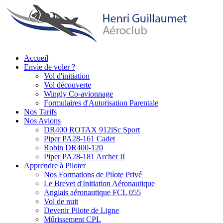
Aller
au
contenu
principal
Accueil
Envie de voler ?
Main
Vol d'initiation
navigation
Vol découverte
Wingly Co-avionnage
Formulaires d'Autorisation Parentale
Nos Tarifs
Nos Avions
DR400 ROTAX 912iSc Sport
Piper PA28-161 Cadet
Robin DR400-120
Piper PA28-181 Archer II
Apprendre à Piloter
Nos Formations de Pilote Privé
Le Brevet d'Initiation Aéronautique
Anglais aéronautique FCL 055
Vol de nuit
Devenir Pilote de Ligne
Mûrissement CPL