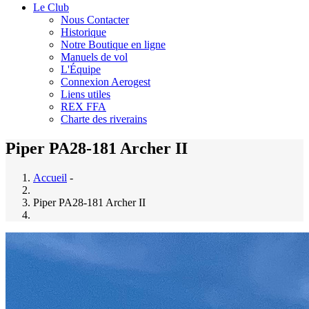
Le Club
Nous Contacter
Historique
Notre Boutique en ligne
Manuels de vol
L'Équipe
Connexion Aerogest
Liens utiles
REX FFA
Charte des riverains
Piper PA28-181 Archer II
Accueil
-
Piper PA28-181 Archer II