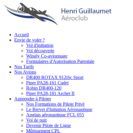
Aller
au
contenu
principal
Accueil
Envie de voler ?
Main
Vol d'initiation
navigation
Vol découverte
Wingly Co-avionnage
Formulaires d'Autorisation Parentale
Nos Tarifs
Nos Avions
DR400 ROTAX 912iSc Sport
Piper PA28-161 Cadet
Robin DR400-120
Piper PA28-181 Archer II
Apprendre à Piloter
Nos Formations de Pilote Privé
Le Brevet d'Initiation Aéronautique
Anglais aéronautique FCL 055
Vol de nuit
Devenir Pilote de Ligne
Mûrissement CPL