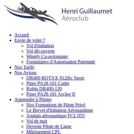
Aller
au
contenu
principal
Accueil
Envie de voler ?
Main
Vol d'initiation
navigation
Vol découverte
Wingly Co-avionnage
Formulaires d'Autorisation Parentale
Nos Tarifs
Nos Avions
DR400 ROTAX 912iSc Sport
Piper PA28-161 Cadet
Robin DR400-120
Piper PA28-181 Archer II
Apprendre à Piloter
Nos Formations de Pilote Privé
Le Brevet d'Initiation Aéronautique
Anglais aéronautique FCL 055
Vol de nuit
Devenir Pilote de Ligne
Mûrissement CPL