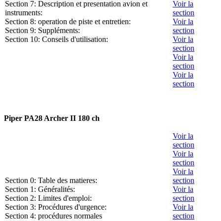
Section 7: Description et presentation avion et
Voir la
instruments:
section
Section 8: operation de piste et entretien:
Voir la
Section 9: Suppléments:
section
Section 10: Conseils d'utilisation:
Voir la
section
Voir la
section
Voir la
section
Piper PA28 Archer II 180 ch
Voir la
section
Voir la
section
Voir la
Section 0: Table des matieres:
section
Section 1: Généralités:
Voir la
Section 2: Limites d'emploi:
section
Section 3: Procédures d'urgence:
Voir la
Section 4: procédures normales
section