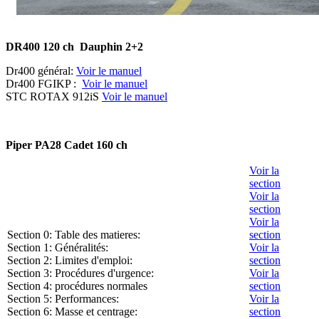
DR400 120 ch Dauphin 2+2
Dr400 général:
Voir le manuel
Dr400 FGIKP :
Voir le manuel
STC ROTAX 912iS
Voir le manuel
Piper PA28 Cadet 160 ch
Voir la
section
Voir la
section
Voir la
Section 0: Table des matieres:
section
Section 1: Généralités:
Voir la
Section 2: Limites d'emploi:
section
Section 3: Procédures d'urgence:
Voir la
Section 4: procédures normales
section
Section 5: Performances:
Voir la
Section 6: Masse et centrage:
section