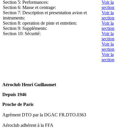
Section 5: Performances:
Voir la
Section 6: Masse et centrage:
section
Section 7: Description et presentation avion et
Voir la
instruments:
section
Section 8: operation de piste et entretien:
Voir la
Section 9: Suppléments:
section
Section 10: Sécurité:
Voir la
section
Voir la
section
Voir la
section
Aéroclub Henri Guillaumet
Depuis 1946
Proche de Paris
Agrément DTO par la DGAC FR.DTO.0363
Aéroclub adhérent à la FFA