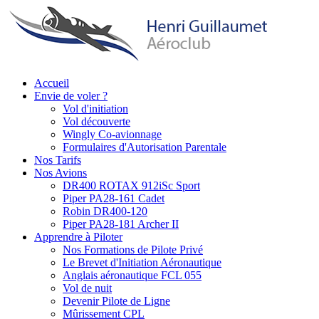
Aller
au
contenu
principal
Accueil
Envie de voler ?
Main
Vol d'initiation
navigation
Vol découverte
Wingly Co-avionnage
Formulaires d'Autorisation Parentale
Nos Tarifs
Nos Avions
DR400 ROTAX 912iSc Sport
Piper PA28-161 Cadet
Robin DR400-120
Piper PA28-181 Archer II
Apprendre à Piloter
Nos Formations de Pilote Privé
Le Brevet d'Initiation Aéronautique
Anglais aéronautique FCL 055
Vol de nuit
Devenir Pilote de Ligne
Mûrissement CPL