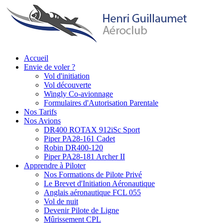
Aller
au
contenu
principal
Accueil
Envie de voler ?
Main
Vol d'initiation
navigation
Vol découverte
Wingly Co-avionnage
Formulaires d'Autorisation Parentale
Nos Tarifs
Nos Avions
DR400 ROTAX 912iSc Sport
Piper PA28-161 Cadet
Robin DR400-120
Piper PA28-181 Archer II
Apprendre à Piloter
Nos Formations de Pilote Privé
Le Brevet d'Initiation Aéronautique
Anglais aéronautique FCL 055
Vol de nuit
Devenir Pilote de Ligne
Mûrissement CPL