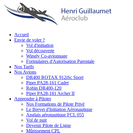
Aller
au
contenu
principal
Accueil
Envie de voler ?
Main
Vol d'initiation
navigation
Vol découverte
Wingly Co-avionnage
Formulaires d'Autorisation Parentale
Nos Tarifs
Nos Avions
DR400 ROTAX 912iSc Sport
Piper PA28-161 Cadet
Robin DR400-120
Piper PA28-181 Archer II
Apprendre à Piloter
Nos Formations de Pilote Privé
Le Brevet d'Initiation Aéronautique
Anglais aéronautique FCL 055
Vol de nuit
Devenir Pilote de Ligne
Mûrissement CPL