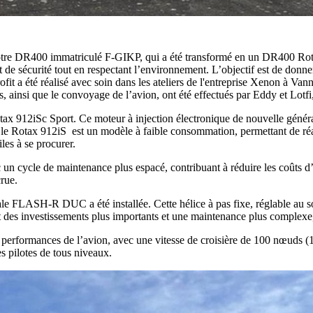
e notre DR400 immatriculé F-GIKP, qui a été transformé en un DR400 Rot
t de sécurité tout en respectant l’environnement. L’objectif est de donn
fit a été réalisé avec soin dans les ateliers de l'entreprise Xenon à Vann
nes, ainsi que le convoyage de l’avion, ont été effectués par Eddy et Lotfi
tax 912iSc Sport. Ce moteur à injection électronique de nouvelle généra
 le Rotax 912iS est un modèle à faible consommation, permettant de réal
les à se procurer.
 cycle de maintenance plus espacé, contribuant à réduire les coûts d’ex
crue.
 FLASH-R DUC a été installée. Cette hélice à pas fixe, réglable au sol, 
t des investissements plus importants et une maintenance plus complexe,
performances de l’avion, avec une vitesse de croisière de 100 nœuds (
es pilotes de tous niveaux.