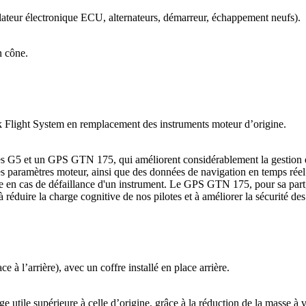
culateur électronique ECU, alternateurs, démarreur, échappement neufs).
c son cône.
tock Flight System en remplacement des instruments moteur d’origin
5 et un GPS GTN 175, qui améliorent considérablement la gestion de
des paramètres moteur, ainsi que des données de navigation en temps réel
re en cas de défaillance d'un instrument. Le GPS GTN 175, pour sa part,
i à réduire la charge cognitive de nos pilotes et à améliorer la sécuri
bord.
place à l’arrière), avec un coffre installé en place arrière.
ile supérieure à celle d’origine, grâce à la réduction de la masse à vi