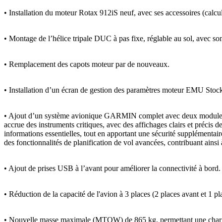
• Installation du moteur Rotax 912iS neuf, avec ses accessoires (cal
• Montage de l’hélice tripale DUC à pas fixe, réglable au sol, ave
• Remplacement des capots moteur par de nouveaux.
• Installation d’un écran de gestion des paramètres moteur EMU S
• Ajout d’un système avionique GARMIN complet avec deux modules G
accrue des instruments critiques, avec des affichages clairs et précis 
informations essentielles, tout en apportant une sécurité supplémentai
des fonctionnalités de planification de vol avancées, contribuant ains
• Ajout de prises USB à l’avant pour améliorer la connectivité à 
• Réduction de la capacité de l'avion à 3 places (2 places avant et 1 
• Nouvelle masse maximale (MTOW) de 865 kg, permettant une charge ut