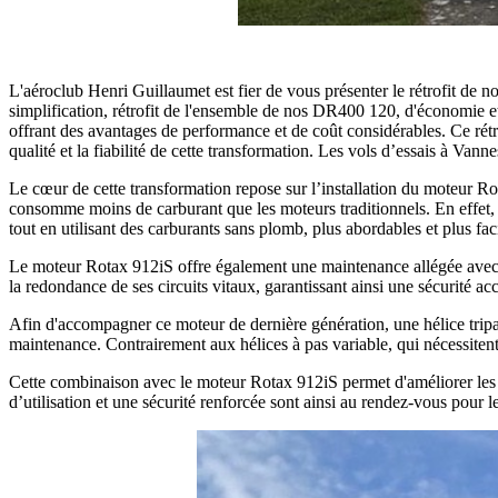
L'aéroclub Henri Guillaumet est fier de vous présenter le rétrofit d
simplification, rétrofit de l'ensemble de nos DR400 120, d'économie e
offrant des avantages de performance et de coût considérables. Ce rétro
qualité et la fiabilité de cette transformation. Les vols d’essais à Van
Le cœur de cette transformation repose sur l’installation du moteur Ro
consomme moins de carburant que les moteurs traditionnels. En effet,
tout en utilisant des carburants sans plomb, plus abordables et plus faci
Le moteur Rotax 912iS offre également une maintenance allégée avec un
la redondance de ses circuits vitaux, garantissant ainsi une sécurité ac
Afin d'accompagner ce moteur de dernière génération, une hélice tripale
maintenance. Contrairement aux hélices à pas variable, qui nécessiten
Cette combinaison avec le moteur Rotax 912iS permet d'améliorer les 
d’utilisation et une sécurité renforcée sont ainsi au rendez-vous pour l