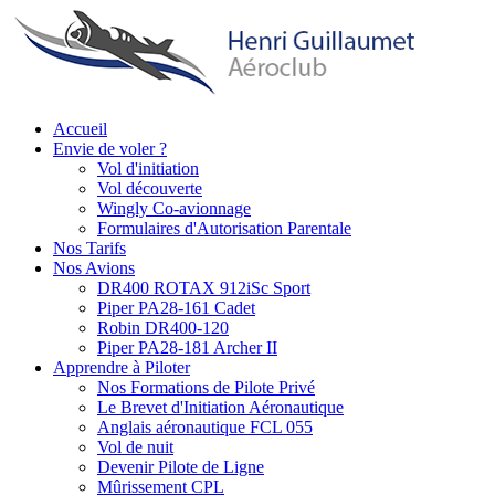
Aller
au
contenu
principal
Accueil
Envie de voler ?
Main
Vol d'initiation
navigation
Vol découverte
Wingly Co-avionnage
Formulaires d'Autorisation Parentale
Nos Tarifs
Nos Avions
DR400 ROTAX 912iSc Sport
Piper PA28-161 Cadet
Robin DR400-120
Piper PA28-181 Archer II
Apprendre à Piloter
Nos Formations de Pilote Privé
Le Brevet d'Initiation Aéronautique
Anglais aéronautique FCL 055
Vol de nuit
Devenir Pilote de Ligne
Mûrissement CPL