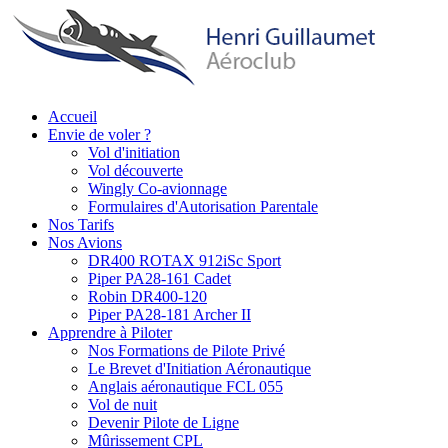
Aller
au
contenu
principal
Accueil
Envie de voler ?
Main
Vol d'initiation
navigation
Vol découverte
Wingly Co-avionnage
Formulaires d'Autorisation Parentale
Nos Tarifs
Nos Avions
DR400 ROTAX 912iSc Sport
Piper PA28-161 Cadet
Robin DR400-120
Piper PA28-181 Archer II
Apprendre à Piloter
Nos Formations de Pilote Privé
Le Brevet d'Initiation Aéronautique
Anglais aéronautique FCL 055
Vol de nuit
Devenir Pilote de Ligne
Mûrissement CPL