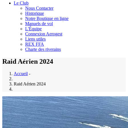
Le Club
Nous Contacter
Historique
Notre Boutique en ligne
Manuels de vol
L'Équipe
Connexion Aerogest
Liens utiles
REX FFA
Charte des riverains
Raid Aérien 2024
Accueil
-
Raid Aérien 2024