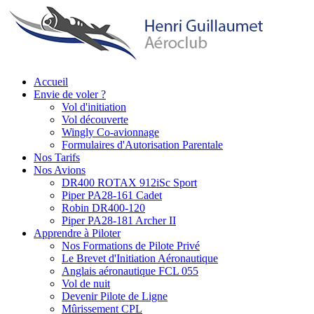
Aller
au
contenu
principal
Accueil
Envie de voler ?
Main
Vol d'initiation
navigation
Vol découverte
Wingly Co-avionnage
Formulaires d'Autorisation Parentale
Nos Tarifs
Nos Avions
DR400 ROTAX 912iSc Sport
Piper PA28-161 Cadet
Robin DR400-120
Piper PA28-181 Archer II
Apprendre à Piloter
Nos Formations de Pilote Privé
Le Brevet d'Initiation Aéronautique
Anglais aéronautique FCL 055
Vol de nuit
Devenir Pilote de Ligne
Mûrissement CPL