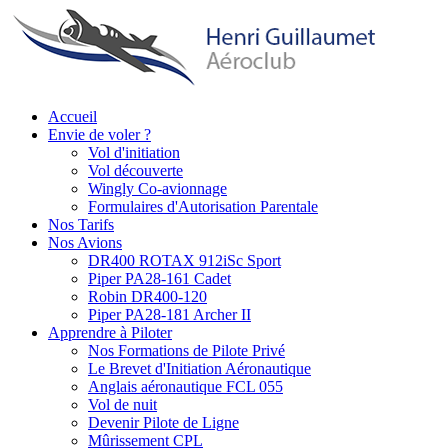
Aller
au
contenu
principal
Accueil
Envie de voler ?
Main
Vol d'initiation
navigation
Vol découverte
Wingly Co-avionnage
Formulaires d'Autorisation Parentale
Nos Tarifs
Nos Avions
DR400 ROTAX 912iSc Sport
Piper PA28-161 Cadet
Robin DR400-120
Piper PA28-181 Archer II
Apprendre à Piloter
Nos Formations de Pilote Privé
Le Brevet d'Initiation Aéronautique
Anglais aéronautique FCL 055
Vol de nuit
Devenir Pilote de Ligne
Mûrissement CPL