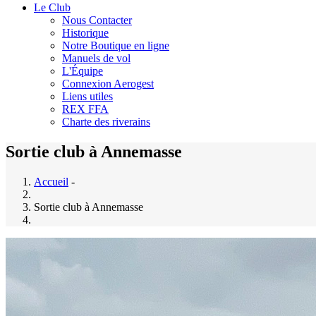
Le Club
Nous Contacter
Historique
Notre Boutique en ligne
Manuels de vol
L'Équipe
Connexion Aerogest
Liens utiles
REX FFA
Charte des riverains
Sortie club à Annemasse
Accueil
-
Sortie club à Annemasse