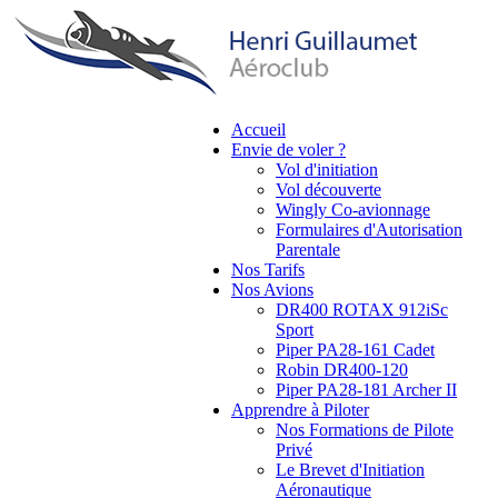
Aller
au
contenu
principal
Accueil
Envie de voler ?
Main
Vol d'initiation
navigation
Vol découverte
Wingly Co-avionnage
Formulaires d'Autorisation
Parentale
Nos Tarifs
Nos Avions
DR400 ROTAX 912iSc
Sport
Piper PA28-161 Cadet
Robin DR400-120
Piper PA28-181 Archer II
Apprendre à Piloter
Nos Formations de Pilote
Privé
Le Brevet d'Initiation
Aéronautique