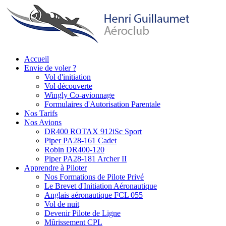
Aller
au
contenu
principal
Accueil
Envie de voler ?
Main
Vol d'initiation
navigation
Vol découverte
Wingly Co-avionnage
Formulaires d'Autorisation Parentale
Nos Tarifs
Nos Avions
DR400 ROTAX 912iSc Sport
Piper PA28-161 Cadet
Robin DR400-120
Piper PA28-181 Archer II
Apprendre à Piloter
Nos Formations de Pilote Privé
Le Brevet d'Initiation Aéronautique
Anglais aéronautique FCL 055
Vol de nuit
Devenir Pilote de Ligne
Mûrissement CPL