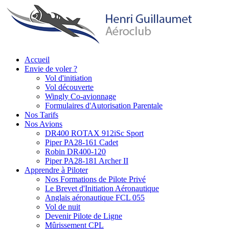
Aller
au
contenu
principal
Accueil
Envie de voler ?
Main
Vol d'initiation
navigation
Vol découverte
Wingly Co-avionnage
Formulaires d'Autorisation Parentale
Nos Tarifs
Nos Avions
DR400 ROTAX 912iSc Sport
Piper PA28-161 Cadet
Robin DR400-120
Piper PA28-181 Archer II
Apprendre à Piloter
Nos Formations de Pilote Privé
Le Brevet d'Initiation Aéronautique
Anglais aéronautique FCL 055
Vol de nuit
Devenir Pilote de Ligne
Mûrissement CPL