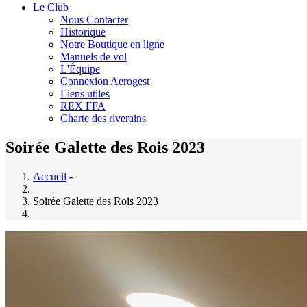
Le Club
Nous Contacter
Historique
Notre Boutique en ligne
Manuels de vol
L'Équipe
Connexion Aerogest
Liens utiles
REX FFA
Charte des riverains
Soirée Galette des Rois 2023
Accueil
-
Soirée Galette des Rois 2023