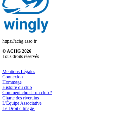
https://achg.asso.fr
© ACHG 2026
Tous droits réservés
Mentions Légales
Connexion
Hommage
Histoire du club
Comment choisir un club ?
Charte des riverains
L'Équipe Associative
Le Droit d'Image