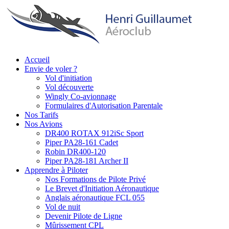
Aller
au
contenu
principal
Accueil
Envie de voler ?
Main
Vol d'initiation
navigation
Vol découverte
Wingly Co-avionnage
Formulaires d'Autorisation Parentale
Nos Tarifs
Nos Avions
DR400 ROTAX 912iSc Sport
Piper PA28-161 Cadet
Robin DR400-120
Piper PA28-181 Archer II
Apprendre à Piloter
Nos Formations de Pilote Privé
Le Brevet d'Initiation Aéronautique
Anglais aéronautique FCL 055
Vol de nuit
Devenir Pilote de Ligne
Mûrissement CPL