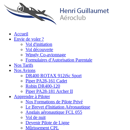
Aller
au
contenu
principal
Accueil
Envie de voler ?
Main
Vol d'initiation
navigation
Vol découverte
Wingly Co-avionnage
Formulaires d'Autorisation Parentale
Nos Tarifs
Nos Avions
DR400 ROTAX 912iSc Sport
Piper PA28-161 Cadet
Robin DR400-120
Piper PA28-181 Archer II
Apprendre à Piloter
Nos Formations de Pilote Privé
Le Brevet d'Initiation Aéronautique
Anglais aéronautique FCL 055
Vol de nuit
Devenir Pilote de Ligne
Mûrissement CPL