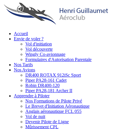
Aller
au
contenu
principal
Accueil
Envie de voler ?
Main
Vol d'initiation
navigation
Vol découverte
Wingly Co-avionnage
Formulaires d'Autorisation Parentale
Nos Tarifs
Nos Avions
DR400 ROTAX 912iSc Sport
Piper PA28-161 Cadet
Robin DR400-120
Piper PA28-181 Archer II
Apprendre à Piloter
Nos Formations de Pilote Privé
Le Brevet d'Initiation Aéronautique
Anglais aéronautique FCL 055
Vol de nuit
Devenir Pilote de Ligne
Mûrissement CPL