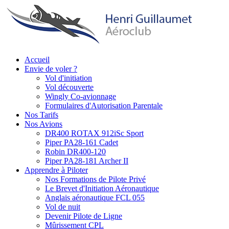
Aller
au
contenu
principal
Accueil
Envie de voler ?
Main
Vol d'initiation
navigation
Vol découverte
Wingly Co-avionnage
Formulaires d'Autorisation Parentale
Nos Tarifs
Nos Avions
DR400 ROTAX 912iSc Sport
Piper PA28-161 Cadet
Robin DR400-120
Piper PA28-181 Archer II
Apprendre à Piloter
Nos Formations de Pilote Privé
Le Brevet d'Initiation Aéronautique
Anglais aéronautique FCL 055
Vol de nuit
Devenir Pilote de Ligne
Mûrissement CPL