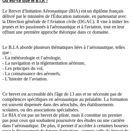
Qu'est-ce que le B.I.A ?
Le Brevet d'Initiation Aéronautique (BIA) est un diplôme français
délivré par le ministère de l'Éducation nationale, en partenariat avec
la Direction générale de l'Aviation civile (DGAC). Il vise à initier les
jeunes et les passionnés à l'aéronautique et à l'aviation, tout en leur
offrant une première approche théorique dans ce domaine.
Le B.I.A aborde plusieurs thématiques liées à l’aéronautique, telles
que :
- La météorologie et l’aérologie,
- La navigation et la réglementation aérienne,
- Les principes du vol,
- La connaissance des aéronefs,
- L’histoire de l’aviation.
Ce brevet est accessible dès l'âge de 13 ans et ne nécessite pas de
compétences spécifiques en aéronautique au préalable. La formation
est souvent dispensée dans des aéroclubs, des établissements
scolaires, ou des associations spécialisées.
Le BIA n’est pas un brevet de pilote, mais il constitue un premier
pas pour ceux qui souhaitent poursuivre des études ou une carrière
dans l’aéronautique. De plus, il permet d’accéder à certaines bourses
pour le financement de futures formations, comme celle du brevet de