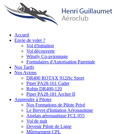
Aller
au
contenu
principal
Accueil
Envie de voler ?
Main
Vol d'initiation
navigation
Vol découverte
Wingly Co-avionnage
Formulaires d'Autorisation Parentale
Nos Tarifs
Nos Avions
DR400 ROTAX 912iSc Sport
Piper PA28-161 Cadet
Robin DR400-120
Piper PA28-181 Archer II
Apprendre à Piloter
Nos Formations de Pilote Privé
Le Brevet d'Initiation Aéronautique
Anglais aéronautique FCL 055
Vol de nuit
Devenir Pilote de Ligne
Mûrissement CPL