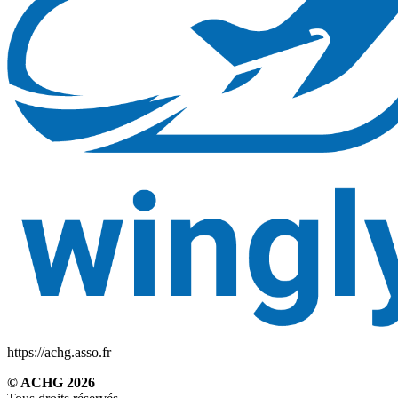
https://achg.asso.fr
© ACHG 2026