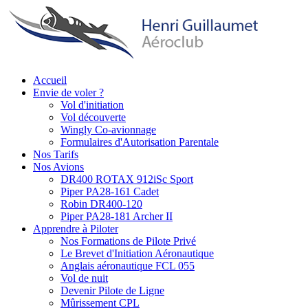
Aller
au
contenu
principal
Accueil
Envie de voler ?
Main
Vol d'initiation
navigation
Vol découverte
Wingly Co-avionnage
Formulaires d'Autorisation Parentale
Nos Tarifs
Nos Avions
DR400 ROTAX 912iSc Sport
Piper PA28-161 Cadet
Robin DR400-120
Piper PA28-181 Archer II
Apprendre à Piloter
Nos Formations de Pilote Privé
Le Brevet d'Initiation Aéronautique
Anglais aéronautique FCL 055
Vol de nuit
Devenir Pilote de Ligne
Mûrissement CPL