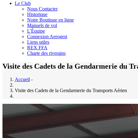
Le Club
Nous Contacter
Historique
Notre Boutique en ligne
Manuels de vol
L'Équipe
Connexion Aerogest
Liens utiles
REX FFA
Charte des riverains
Visite des Cadets de la Gendarmerie du Tr
Accueil
-
Visite des Cadets de la Gendarmerie du Transports Aérien