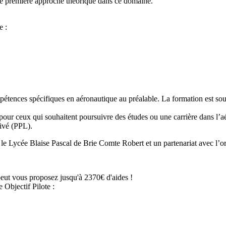
t une première approche théorique dans ce domaine.
e :
mpétences spécifiques en aéronautique au préalable. La formation est so
 pour ceux qui souhaitent poursuivre des études ou une carrière dans l’a
rivé (PPL).
 le Lycée Blaise Pascal de Brie Comte Robert et un partenariat avec l’
ue peut vous proposez jusqu'à 2370€ d'aides !
Objectif Pilote :