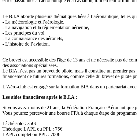
et les passionnés à l'aéronautique et à l'aviation, tout en leur offran
Le B.I.A aborde plusieurs thématiques liées à l’aéronautique, telles qu
- La météorologie et l’aérologie,
- La navigation et la réglementation aérienne,
- Les principes du vol,
- La connaissance des aéronefs,
- L’histoire de l’aviation.
Ce brevet est accessible dès l'âge de 13 ans et ne nécessite pas de co
des associations spécialisées.
Le BIA n’est pas un brevet de pilote, mais il constitue un premier pas
financement de futures formations, comme celle du brevet de pilote p
L’Aéro-club est engagé sur la formation BIA dans un partenariat avec
Les aides financières après le B.I.A :
Si vous avez moins de 21 ans, la Fédération Française Aéronautiq
Vous pourrez percevoir une bourse FFA à chaque étape du programme 
Lâché solo : 350€
Théorique LAPL ou PPL : 75€
LAPL complet ou PPL : 700€