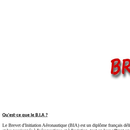
Qu'est-ce que le B.I.A ?
Le Brevet d'Initiation Aéronautique (BIA) est un diplôme français déliv