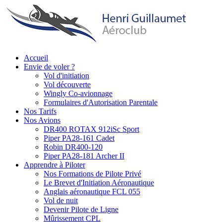
Aller
au
contenu
principal
Accueil
Envie de voler ?
Main
Vol d'initiation
navigation
Vol découverte
Wingly Co-avionnage
Formulaires d'Autorisation Parentale
Nos Tarifs
Nos Avions
DR400 ROTAX 912iSc Sport
Piper PA28-161 Cadet
Robin DR400-120
Piper PA28-181 Archer II
Apprendre à Piloter
Nos Formations de Pilote Privé
Le Brevet d'Initiation Aéronautique
Anglais aéronautique FCL 055
Vol de nuit
Devenir Pilote de Ligne
Mûrissement CPL