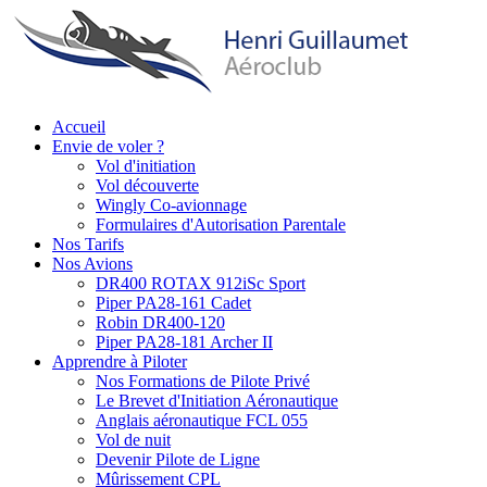
Aller
au
contenu
principal
Accueil
Envie de voler ?
Main
Vol d'initiation
navigation
Vol découverte
Wingly Co-avionnage
Formulaires d'Autorisation Parentale
Nos Tarifs
Nos Avions
DR400 ROTAX 912iSc Sport
Piper PA28-161 Cadet
Robin DR400-120
Piper PA28-181 Archer II
Apprendre à Piloter
Nos Formations de Pilote Privé
Le Brevet d'Initiation Aéronautique
Anglais aéronautique FCL 055
Vol de nuit
Devenir Pilote de Ligne
Mûrissement CPL